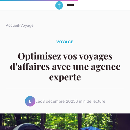
Accueil
›
Voyage
VOYAGE
Optimisez vos voyages
d'affaires avec une agence
experte
Léo
8 décembre 2025
6 min de lecture
L