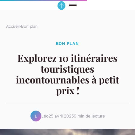
Accueil
›
Bon plan
BON PLAN
Explorez 10 itinéraires
touristiques
incontournables à petit
prix !
Léo
25 avril 2025
9 min de lecture
L